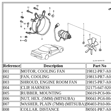
Reference
Description
Part No
001
MOTOR, COOLING FAN
19812-PR7-A0
002
FAN, COOLING
19813-PR7-A0
003
SHROUD, ENGINE ROOM FAN
19815-PR7-A0
004
CLIP, HARNESS
32175-647-920
005
RUBBER, MOUNTING
36619-PC6-00
006
NUT, HEX. (5MM) (MITSUBA)
90041-PG6-00
007
WASHER, PLAIN (7MM) (MITSUBA)
90403-PA0-00
008
COLLAR, DISTANCE
90501-PR7-A0